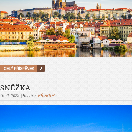
CELÝ PŘÍSPĚVEK
SNĚŽKA
15. 6. 2023
|
Rubrika:
PŘÍRODA