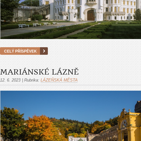
CELÝ PŘÍSPĚVEK
MARIÁNSKÉ LÁZNĚ
12. 6. 2023
|
Rubrika:
LÁZEŇSKÁ MĚSTA