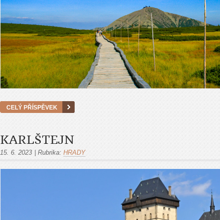
CELÝ PŘÍSPĚVEK
KARLŠTEJN
15. 6. 2023
|
Rubrika:
HRADY