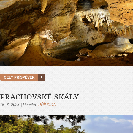
CELÝ PŘÍSPĚVEK
PRACHOVSKÉ SKÁLY
15. 6. 2023
|
Rubrika:
PŘÍRODA