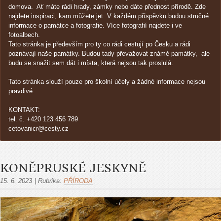
domova. Ať máte rádi hrady, zámky nebo dáte přednost přírodě. Zde
najdete inspiraci, kam můžete jet. V každém příspěvku budou stručné
informace o památce a fotografie. Více fotografií najdete i ve
fotoalbech.
Tato stránka je především pro ty co rádi cestují po Česku a rádi
poznávají naše památky. Budou tady převažovat známé památky, ale
budu se snažit sem dát i místa, která nejsou tak proslulá.
Tato stránka slouží pouze pro školní účely a žádné informace nejsou
pravdivé.
KONTAKT:
tel. č. +420 123 456 789
cetovanicr@cesty.cz
KONĚPRUSKÉ JESKYNĚ
15. 6. 2023
|
Rubrika:
PŘÍRODA