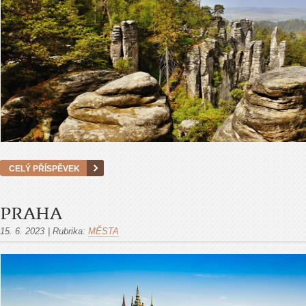
CELÝ PŘÍSPĚVEK
PRAHA
15. 6. 2023
|
Rubrika:
MĚSTA