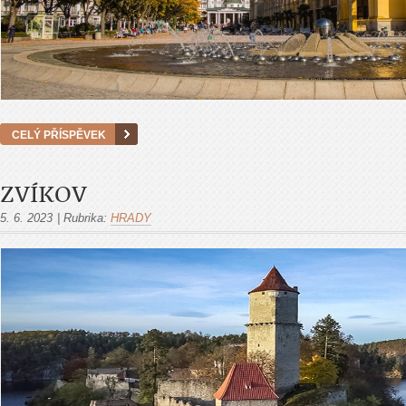
CELÝ PŘÍSPĚVEK
ZVÍKOV
5. 6. 2023
|
Rubrika:
HRADY