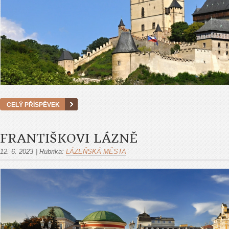
CELÝ PŘÍSPĚVEK
FRANTIŠKOVI LÁZNĚ
12. 6. 2023
|
Rubrika:
LÁZEŇSKÁ MĚSTA