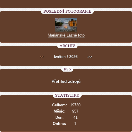
POSLEDNÍ FOTOGRAFIE
Mariánské Lázně foto
ARCHIV
<<
květen / 2026
>>
RSS
Přehled zdrojů
STATISTIKY
Celkem:
19730
Měsíc:
957
Den:
41
Online:
1