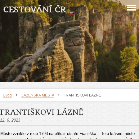
CESTOVÁNÍ ČR
›
›
Úvod
LÁZEŇSKÁ MĚSTA
FRANTIŠKOVI LÁZNĚ
FRANTIŠKOVI LÁZNĚ
12. 6. 2023
Město vzniklo v roce 1793 na příkaz císaře Františka I. Toto krásné město