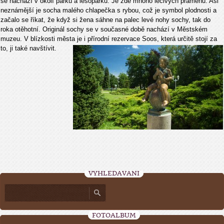
se nachází v okolí párků a lesoparků. Je zde mnoho léčivých pramenů. Asi
neznámější je socha malého chlapečka s rybou, což je symbol plodnosti a
začalo se říkat, že když si žena sáhne na palec levé nohy sochy, tak do
roka otěhotní. Originál sochy se v současné době nachází v Městském
muzeu. V blízkosti města je i přírodní rezervace Soos, která určitě stojí za
to, ji také navštívit.
VYHLEDÁVÁNÍ
FOTOALBUM