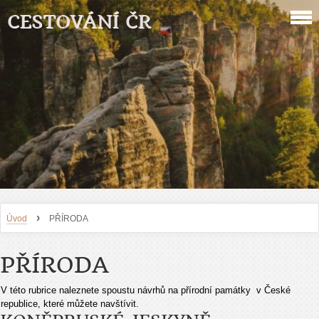
CESTOVÁNÍ ČR
›
Úvod
PŘÍRODA
PŘÍRODA
V této rubrice naleznete spoustu návrhů na přírodní památky v České
republice, které můžete navštívit.