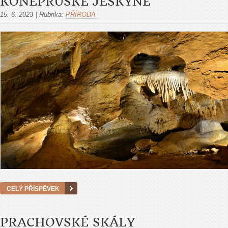
KONĚPRUSKÉ JESKYNĚ
15. 6. 2023
|
Rubrika:
PŘÍRODA
CELÝ PŘÍSPĚVEK
PRACHOVSKÉ SKÁLY