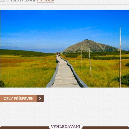
15. 6. 2023
|
Rubrika:
PŘÍRODA
CELÝ PŘÍSPĚVEK
VYHLEDÁVÁNÍ