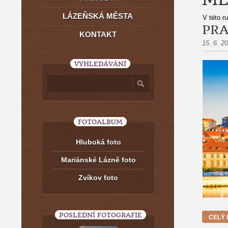
LÁZEŇSKÁ MĚSTA
V této r
PR
KONTAKT
15. 6. 2
VYHLEDÁVÁNÍ
FOTOALBUM
Hluboká foto
Mariánské Lázně foto
Zvíkov foto
POSLEDNÍ FOTOGRAFIE
CELÝ 