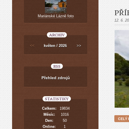
PŘ
Mariánské Lázně foto
12. 6. 2
ARCHIV
<<
květen / 2026
>>
RSS
Přehled zdrojů
STATISTIKY
Celkem:
19834
Měsíc:
1016
CELÝ 
Den:
50
Online:
1