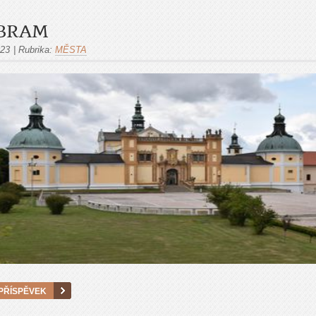
ÍBRAM
023
|
Rubrika:
MĚSTA
PŘÍSPĚVEK