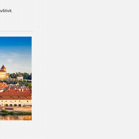
štívit.