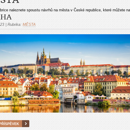
ubrice naleznete spoustu návrhů na města v České republice, které můžete nav
AHA
023
|
Rubrika:
MĚSTA
PŘÍSPĚVEK