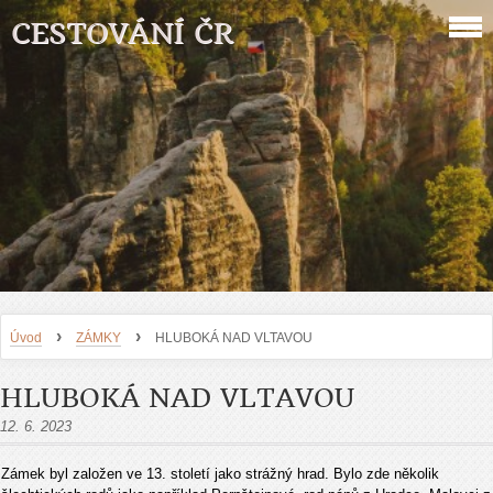
CESTOVÁNÍ ČR
›
›
Úvod
ZÁMKY
HLUBOKÁ NAD VLTAVOU
HLUBOKÁ NAD VLTAVOU
12. 6. 2023
Zámek byl založen ve 13. století jako strážný hrad. Bylo zde několik