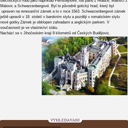
šlechtických rodů jako například Pernštejnové, rod pánů z Hradce, Malovci z
Malovic a Schwarzenbergové. Byl to původně gotický hrad, který byl
upraven na renesanční zámek a to v roce 1563. Schwarzenbergové zámek
ještě upravili v 18. století v barokním stylu a později v romatickém stylu
nové gotiky.Zámek je obklopen zahradami a anglickým parkem. V
současnosti je ve vlastnictví státu.
Nachází se v Jihočeském kraji 9 kilometrů od Českých Budějovic.
VYHLEDÁVÁNÍ