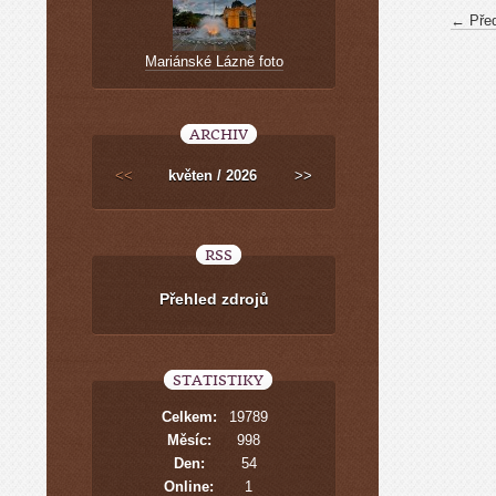
← Pře
Mariánské Lázně foto
ARCHIV
<<
květen / 2026
>>
RSS
Přehled zdrojů
STATISTIKY
Celkem:
19789
Měsíc:
998
Den:
54
Online:
1