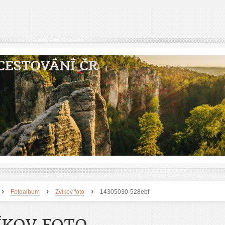
CESTOVÁNÍ ČR
›
›
›
Fotoalbum
Zvíkov foto
14305030-528ebf
ÍKOV FOTO