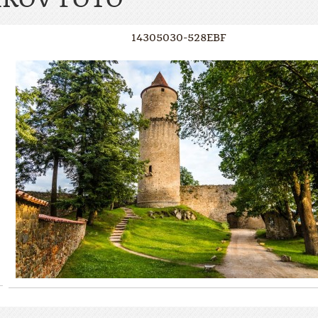
14305030-528EBF